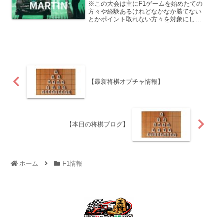
※この大会は主にF1ゲームを始めたての
方々や経験あるけれどなかなか勝てない
とかポイント取れない方々を対象にした
個人戦の大会です。レース日程はランダ
ムに行われます。
【最新将棋オプチャ情報】
【本日の将棋ブログ】
ホーム
F1情報