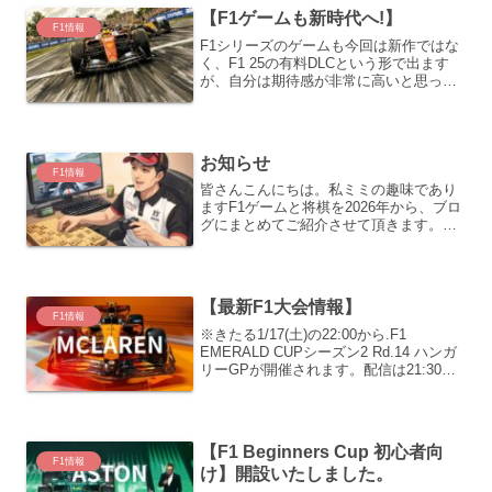
【F1ゲームも新時代へ!】
F1情報
F1シリーズのゲームも今回は新作ではな
く、F1 25の有料DLCという形で出ます
が、自分は期待感が非常に高いと思って
おります。まず、下記のような点はいい
と思います。・新作に比べてバグが少な
いと思う。
お知らせ
F1情報
皆さんこんにちは。私ミミの趣味であり
ますF1ゲームと将棋を2026年から、ブロ
グにまとめてご紹介させて頂きます。よ
ろしくお願いいたします。
【最新F1大会情報】
F1情報
※きたる1/17(土)の22:00から.F1
EMERALD CUPシーズン2 Rd.14 ハンガ
リーGPが開催されます。配信は21:30か
らです。皆さんよろしくお願いいたしま
す。
【F1 Beginners Cup 初心者向
F1情報
け】開設いたしました。