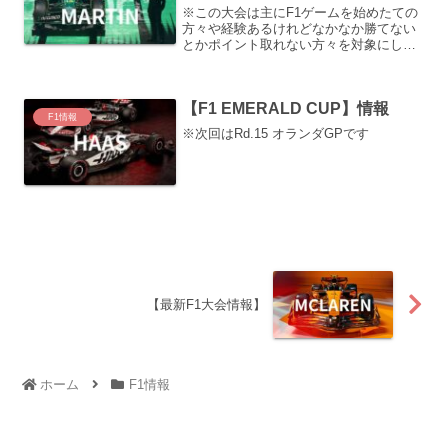
※この大会は主にF1ゲームを始めたての
方々や経験あるけれどなかなか勝てない
とかポイント取れない方々を対象にした
個人戦の大会です。レース日程はランダ
ムに行われます。
【F1 EMERALD CUP】情報
F1情報
※次回はRd.15 オランダGPです
【最新F1大会情報】
ホーム
F1情報