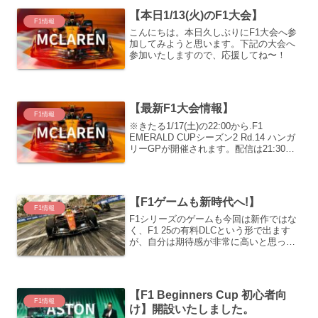
【本日1/13(火)のF1大会】
F1情報
こんにちは。本日久しぶりにF1大会へ参
加してみようと思います。下記の大会へ
参加いたしますので、応援してね〜！
【最新F1大会情報】
F1情報
※きたる1/17(土)の22:00から.F1
EMERALD CUPシーズン2 Rd.14 ハンガ
リーGPが開催されます。配信は21:30か
らです。皆さんよろしくお願いいたしま
す。
【F1ゲームも新時代へ!】
F1情報
F1シリーズのゲームも今回は新作ではな
く、F1 25の有料DLCという形で出ます
が、自分は期待感が非常に高いと思って
おります。まず、下記のような点はいい
と思います。・新作に比べてバグが少な
いと思う。
【F1 Beginners Cup 初心者向
F1情報
け】開設いたしました。