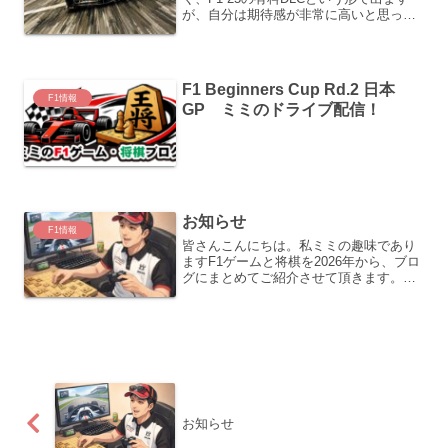
が、自分は期待感が非常に高いと思って
おります。まず、下記のような点はいい
と思います。・新作に比べてバグが少な
いと思う。
F1 Beginners Cup Rd.2 日本
F1情報
GP ミミのドライブ配信！
お知らせ
F1情報
皆さんこんにちは。私ミミの趣味であり
ますF1ゲームと将棋を2026年から、ブロ
グにまとめてご紹介させて頂きます。よ
ろしくお願いいたします。
お知らせ