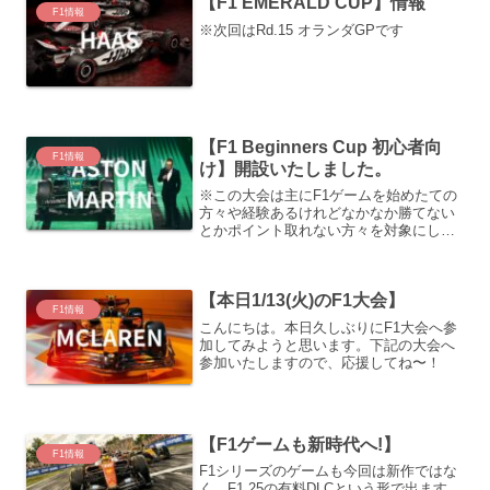
【F1 EMERALD CUP】情報
F1情報
※次回はRd.15 オランダGPです
【F1 Beginners Cup 初心者向
F1情報
け】開設いたしました。
※この大会は主にF1ゲームを始めたての
方々や経験あるけれどなかなか勝てない
とかポイント取れない方々を対象にした
個人戦の大会です。レース日程はランダ
ムに行われます。
【本日1/13(火)のF1大会】
F1情報
こんにちは。本日久しぶりにF1大会へ参
加してみようと思います。下記の大会へ
参加いたしますので、応援してね〜！
【F1ゲームも新時代へ!】
F1情報
F1シリーズのゲームも今回は新作ではな
く、F1 25の有料DLCという形で出ます